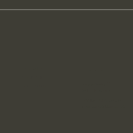
LinkedIn
Anschrift
Instagram
Loggerweg 10
Facebook
18055 Rostock
+49 (0) 173 4268538
luisa.wendt@email.de