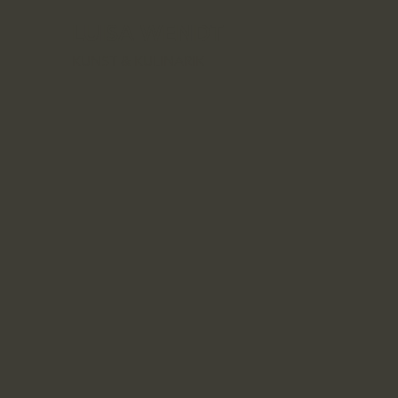
LUISA WENDT
KUNST & KULINARIK
Du möchtest Kontakt aufnehmen?
Dann hinterlass uns hier gerne deine
Nachricht.