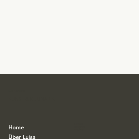
LUISA WENDT
KUNST & KULINARIK
LinkedIn
Home
Instagram
Facebook
Über Luisa