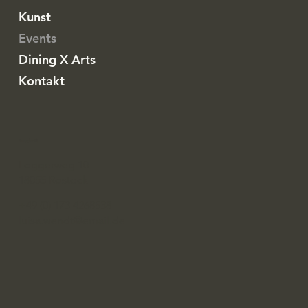
Kunst
Events
Dining X Arts
Kontakt
Anschrift
Loggerweg 10
18055 Rostock
+49 (0) 173 4268538
luisa.wendt@email.de